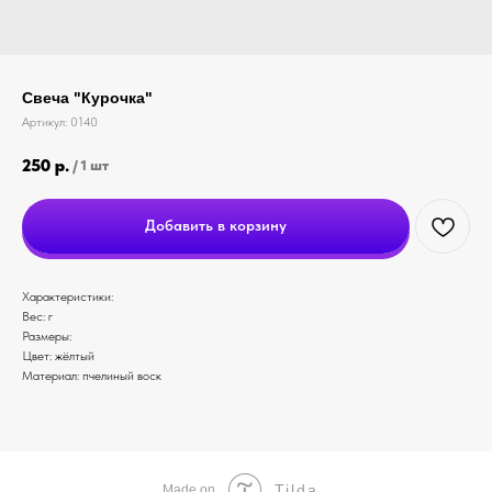
Свеча "Курочка"
Артикул:
0140
250
р.
/
1 шт
Добавить в корзину
Характеристики:
Вес: г
Размеры:
Цвет: жёлтый
Материал: пчелиный воск
Tilda
Made on