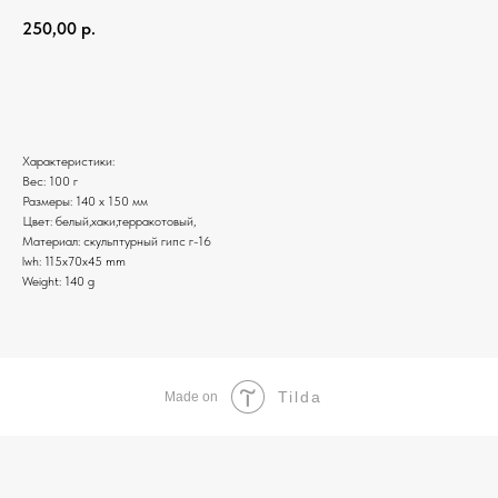
250,00
р.
Добавить в корзину
Характеристики:
Вес: 100 г
Размеры: 140 х 150 мм
Цвет: белый,хаки,терракотовый,
Материал: скульптурный гипс г-16
lwh: 115x70x45 mm
Weight: 140 g
Tilda
Made on